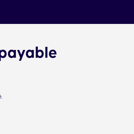
 payable
.